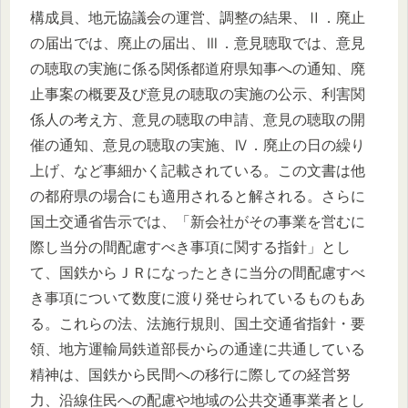
構成員、地元協議会の運営、調整の結果、Ⅱ．廃止
の届出では、廃止の届出、Ⅲ．意見聴取では、意見
の聴取の実施に係る関係都道府県知事への通知、廃
止事案の概要及び意見の聴取の実施の公示、利害関
係人の考え方、意見の聴取の申請、意見の聴取の開
催の通知、意見の聴取の実施、Ⅳ．廃止の日の繰り
上げ、など事細かく記載されている。この文書は他
の都府県の場合にも適用されると解される。さらに
国土交通省告示では、「新会社がその事業を営むに
際し当分の間配慮すべき事項に関する指針」とし
て、国鉄からＪＲになったときに当分の間配慮すべ
き事項について数度に渡り発せられているものもあ
る。これらの法、法施行規則、国土交通省指針・要
領、地方運輸局鉄道部長からの通達に共通している
精神は、国鉄から民間への移行に際しての経営努
力、沿線住民への配慮や地域の公共交通事業者とし