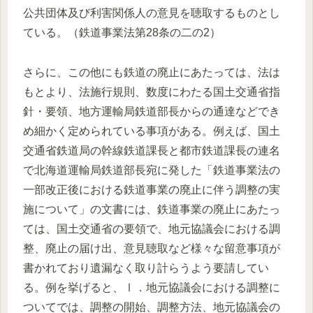
公共団体及び利害関係人の意見を聴取するものとし
ている。（鉄道事業法第28条の二の2）
さらに、この他にも鉄道の廃止にあたっては、法は
もとより、法施行規則、数度にわたる国土交通省指
針・要領、地方運輸局鉄道部長からの通達などでき
め細かく定められている事項がある。例えば、国土
交通省鉄道局の幹線鉄道課長と都市鉄道課長の連名
で北海道運輸局鉄道部長宛に発した「鉄道事業法の
一部改正後における鉄道事業の廃止に伴う調整の実
施について」の文書には、鉄道事業の廃止にあたっ
ては、国土交通省の要領で、地元協議会における調
整、廃止の届け出、意見聴取など様々な留意事項が
書かれており遺漏なく取り計らうよう要請してい
る。例を挙げると、Ⅰ．地元協議会における調整に
ついてでは、調整の開始、調整方法、地元協議会の