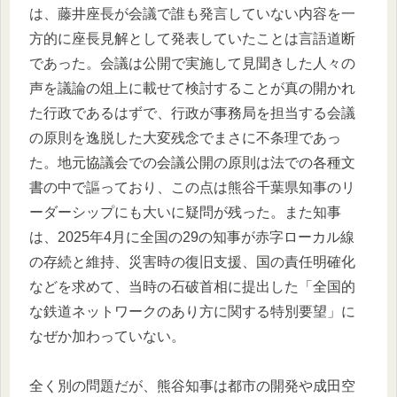
は、藤井座長が会議で誰も発言していない内容を一
方的に座長見解として発表していたことは言語道断
であった。会議は公開で実施して見聞きした人々の
声を議論の俎上に載せて検討することが真の開かれ
た行政であるはずで、行政が事務局を担当する会議
の原則を逸脱した大変残念でまさに不条理であっ
た。地元協議会での会議公開の原則は法での各種文
書の中で謳っており、この点は熊谷千葉県知事のリ
ーダーシップにも大いに疑問が残った。また知事
は、2025年4月に全国の29の知事が赤字ローカル線
の存続と維持、災害時の復旧支援、国の責任明確化
などを求めて、当時の石破首相に提出した「全国的
な鉄道ネットワークのあり方に関する特別要望」に
なぜか加わっていない。
全く別の問題だが、熊谷知事は都市の開発や成田空