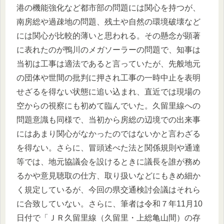
港の機能強化など都市部の問題には関心を持つが、
南房総や過疎地の問題、残土や自然の環境破壊など
には関心が比較的薄いと思われる。その懸念が顕著
に表れたのが鴨川のメガソーラーの問題で、知事は
当初は工事は適法であると言っていたが、先般地元
の団体や世間の批判に押され工事の一時中止を表明
せざるを得ない状態に追い込まれ、直近では現場の
空からの視察にも初めて臨んでいた。久留里線への
問題意識も同様で、当初から房総の辺境での出来事
にはあまり関心がなかったのではないかと言わざる
を得ない。さらに、冒頭述べた法と関係規則や通達
等では、地元協議会を設けるときに議長を誰が務め
るかや意見聴取の仕方、取り扱いなどにもきめ細か
く規定しているが、今回の県交通検討会議はそれら
に合致していない。さらに、筆者は令和７年11月10
日付で「ＪＲ久留里線（久留里・上総亀山間）の存