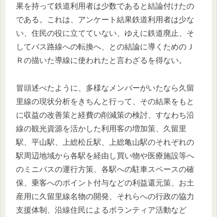
果を持って鉄道利用者は少数であると結論付けたの
である。これは、アンケート結果鉄道利用者は少な
い、住民の役に立てていない、ゆえに鉄道廃止、そ
してバス路線への転換へ、との結論に導くためのＪ
Ｒの描いた導線に使われたと言わざるを得ない。
冒頭述べたように、多様なメンバーがいたなら久留
里線の現状分析をきちんと行って、その結果をもと
に収益の改善策と経費の削減策の検討、すなわち沿
線の観光資源を活かした利用客の増加策、久留里
駅、平山駅、上総松丘駅、上総亀山駅のそれぞれの
駅周辺地域から各駅を経由し買い物や医療施設等へ
のミニバスの運行方策、各駅への駐車スペースの確
保、乗客へのポイント付与などの利益還元策、お土
産用に久留里線名物の開発、それらへの行政の協力
支援体制、沿線住民によるボランティア活動など