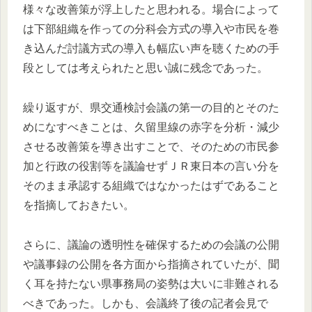
様々な改善策が浮上したと思われる。場合によって
は下部組織を作っての分科会方式の導入や市民を巻
き込んだ討議方式の導入も幅広い声を聴くための手
段としては考えられたと思い誠に残念であった。
繰り返すが、県交通検討会議の第一の目的とそのた
めになすべきことは、久留里線の赤字を分析・減少
させる改善策を導き出すことで、そのための市民参
加と行政の役割等を議論せずＪＲ東日本の言い分を
そのまま承認する組織ではなかったはずであること
を指摘しておきたい。
さらに、議論の透明性を確保するための会議の公開
や議事録の公開を各方面から指摘されていたが、聞
く耳を持たない県事務局の姿勢は大いに非難される
べきであった。しかも、会議終了後の記者会見で