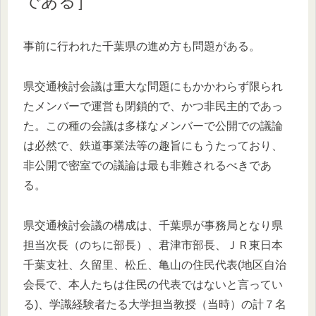
である］
事前に行われた千葉県の進め方も問題がある。
県交通検討会議は重大な問題にもかかわらず限られ
たメンバーで運営も閉鎖的で、かつ非民主的であっ
た。この種の会議は多様なメンバーで公開での議論
は必然で、鉄道事業法等の趣旨にもうたっており、
非公開で密室での議論は最も非難されるべきであ
る。
県交通検討会議の構成は、千葉県が事務局となり県
担当次長（のちに部長）、君津市部長、ＪＲ東日本
千葉支社、久留里、松丘、亀山の住民代表(地区自治
会長で、本人たちは住民の代表ではないと言ってい
る)、学識経験者たる大学担当教授（当時）の計７名