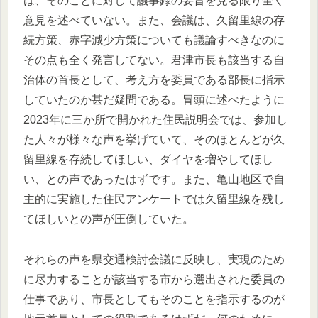
は、そのことに対して議事録の要旨を見る限り全く
意見を述べていない。また、会議は、久留里線の存
続方策、赤字減少方策についても議論すべきなのに
その点も全く発言してない。君津市長も該当する自
治体の首長として、考え方を委員である部長に指示
していたのか甚だ疑問である。冒頭に述べたように
2023年に三か所で開かれた住民説明会では、参加し
た人々が様々な声を挙げていて、そのほとんどが久
留里線を存続してほしい、ダイヤを増やしてほし
い、との声であったはずです。また、亀山地区で自
主的に実施した住民アンケートでは久留里線を残し
てほしいとの声が圧倒していた。
それらの声を県交通検討会議に反映し、実現のため
に尽力することが該当する市から選出された委員の
仕事であり、市長としてもそのことを指示するのが