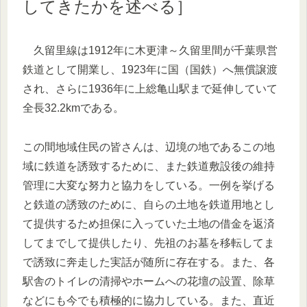
してきたかを述べる］
久留里線は1912年に木更津～久留里間が千葉県営
鉄道として開業し、1923年に国（国鉄）へ無償譲渡
され、さらに1936年に上総亀山駅まで延伸していて
全長32.2kmである。
この間地域住民の皆さんは、辺境の地であるこの地
域に鉄道を誘致するために、また鉄道敷設後の維持
管理に大変な努力と協力をしている。一例を挙げる
と鉄道の誘致のために、自らの土地を鉄道用地とし
て提供するため担保に入っていた土地の借金を返済
してまでして提供したり、先祖のお墓を移転してま
で誘致に奔走した実話が随所に存在する。また、各
駅舎のトイレの清掃やホームへの花壇の設置、除草
などにも今でも積極的に協力している。また、直近