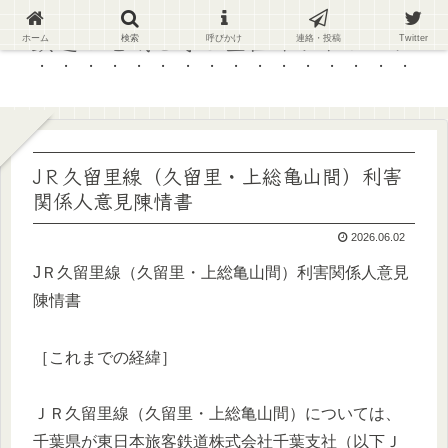
鉄道と地域を守る全国ネットワーク
ホーム
検索
呼びかけ
連絡・投稿
Twitter
JＲ久留里線（久留里・上総亀山間）利害
関係人意見陳情書
2026.06.02
JＲ久留里線（久留里・上総亀山間）利害関係人意見
陳情書
［これまでの経緯］
ＪＲ久留里線（久留里・上総亀山間）については、
千葉県が東日本旅客鉄道株式会社千葉支社（以下Ｊ