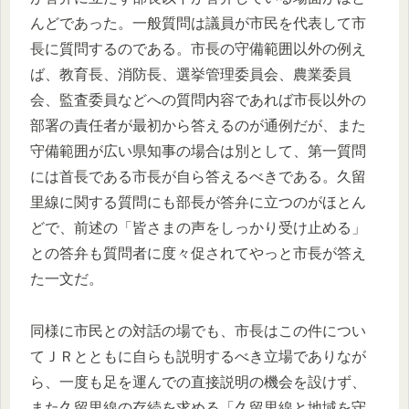
んどであった。一般質問は議員が市民を代表して市
長に質問するのである。市長の守備範囲以外の例え
ば、教育長、消防長、選挙管理委員会、農業委員
会、監査委員などへの質問内容であれば市長以外の
部署の責任者が最初から答えるのが通例だが、また
守備範囲が広い県知事の場合は別として、第一質問
には首長である市長が自ら答えるべきである。久留
里線に関する質問にも部長が答弁に立つのがほとん
どで、前述の「皆さまの声をしっかり受け止める」
との答弁も質問者に度々促されてやっと市長が答え
た一文だ。
同様に市民との対話の場でも、市長はこの件につい
てＪＲとともに自らも説明するべき立場でありなが
ら、一度も足を運んでの直接説明の機会を設けず、
また久留里線の存続を求める「久留里線と地域を守