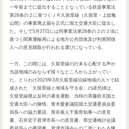
一年前までに提出することとなっている鉄道事業法
第28条の２に基づくＪＲ久留里線（久留里・上総亀
山間）の事業廃止届を正式に国土交通大臣に提出し
た。そして5月27日には同事業法第28条の２の２項に
基づく関東運輸局による地方公共団体及び利害関係
人への意見聴取が行われる運びになっている。
一方、この間には、久留里線の行末を心配する声が
当該地域のみならず様々なところから上がってい
た。とりわけ2023年3月久留里線沿線地域の人々で結
成された「久留里線と地域を守る会」の諸兄姉は、
久留里線廃止反対の署名運動、当時の斉藤鉄夫国土
交通大臣への陳情、青木愛参議院国土交通委員会委
員長への協力要請、熊谷俊人千葉県知事への意見
書、石井宏子君津市長への意見書、県交通検討会議
委員等への要望書、君津市議会への二度にわたる陳