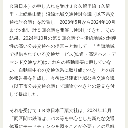
Ｒ東日本）の申し入れを受けＪＲ久留里線（久留
里・上総亀山間）沿線地域交通検討会議（以下県交
通検討会議）を設置し、2023年5月から2024年10月
までの間、計５回会議を開催し検討してきた。その
結果、2024年10月の第５回会議で～沿線地域の利便
性の高い公共交通への提言～と称して、「当該地域
で提供されている交通サービス(鉄道・高速バス・デ
マンド交通など)はこれらの移動需要に適していな
い、自動車中心の交通体系に取り組むべき」との最
終報告書を作成し、今後は君津市地域公共交通会議
（以下市公共交通会議）で議論すべきとの意見を付
して提出した。
それを受けてＪＲ東日本千葉支社は、2024年11月
「同区間の鉄道は、バス等を中心とした新たな交通
体系にモードチェンジを図ることが必要」との見解