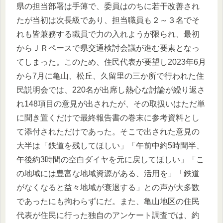
県の担当部署は手薄で、委員はのちに若干改善され
たが当初は次長級であり、担当職員も２～３名でそ
れも皆兼務する職員で力の入れようが限られ、最初
からＪＲペースで県交通検討会議が進む要素となっ
てしまった。このため、住民代表が要望し2023年6月
から7月に亀山、松丘、久留里の三か所で行われた住
民説明会では、220名が出席し熱心な討論が繰り返さ
れ148項目の意見が出されたが、その取扱いはただ単
に聞き置くだけで最終報告書の巻末に参考資料とし
て添付されただけであった。そこで出された意見の
大半は「鉄道を残してほしい」「午前中約5時間半、
午後約3時間の空白ダイヤを元に戻してほしい」「こ
の地域には豊富な地域資源がある、活用を」「鉄道
がなくなると益々地域が衰退する」との声が大多数
であったにも拘わらずにだ。また、亀山地区の住民
代表が住民に行った独自のアンケート調査では、約