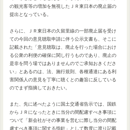
の観光客等の増加を無視したＪＲ東日本の廃止届の
提出となっている。
さらに、ＪＲ東日本の久留里線の一部廃止届を受け
ての今回の意見聴取申請に伴う公示文書も、そこに
記載された「意見聴取は、廃止を行った場合におけ
る公衆の利便の確保に関し行うものであり、廃止の
是非を問う場ではありませんのでご承知おきくださ
い」とあるのは、法、施行規則、各種通達にある利
害関係人の意見を丁寧に聴くとの趣旨に反している
のでまず指摘しておきたい。
また、先に述べたように国土交通省告示では、国鉄
からＪＲになったときに当分の間配慮すべき事項に
ついて「新会社がその事業を営むに際し当分の間配
慮すべき事項に関する指針」として数度に渡り記載