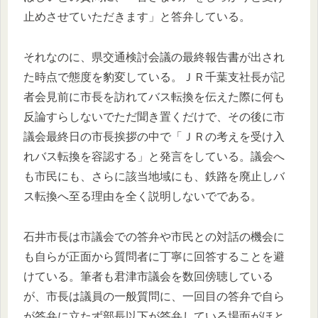
止めさせていただきます」と答弁している。
それなのに、県交通検討会議の最終報告書が出され
た時点で態度を豹変している。ＪＲ千葉支社長が記
者会見前に市長を訪れてバス転換を伝えた際に何も
反論すらしないでただ聞き置くだけで、その後に市
議会最終日の市長挨拶の中で「ＪＲの考えを受け入
れバス転換を容認する」と発言をしている。議会へ
も市民にも、さらに該当地域にも、鉄路を廃止しバ
ス転換へ至る理由を全く説明しないでである。
石井市長は市議会での答弁や市民との対話の機会に
も自らが正面から質問者に丁寧に回答することを避
けている。筆者も君津市議会を数回傍聴している
が、市長は議員の一般質問に、一回目の答弁で自ら
が答弁に立たず部長以下が答弁している場面がほと