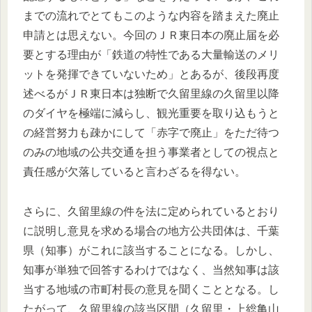
までの流れでとてもこのような内容を踏まえた廃止
申請とは思えない。今回のＪＲ東日本の廃止届を必
要とする理由が「鉄道の特性である大量輸送のメリ
ットを発揮できていないため」とあるが、後段再度
述べるがＪＲ東日本は独断で久留里線の久留里以降
のダイヤを極端に減らし、観光重要を取り込もうと
の経営努力も疎かにして「赤字で廃止」をただ待つ
のみの地域の公共交通を担う事業者としての視点と
責任感が欠落していると言わざるを得ない。
さらに、久留里線の件を法に定められているとおり
に説明し意見を求める場合の地方公共団体は、千葉
県（知事）がこれに該当することになる。しかし、
知事が単独で回答するわけではなく、当然知事は該
当する地域の市町村長の意見を聞くこととなる。し
たがって、久留里線の該当区間（久留里・上総亀山