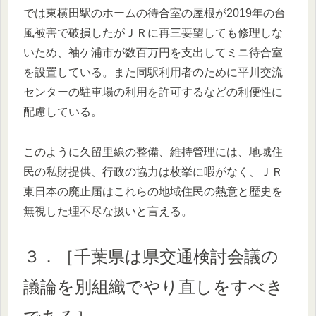
では東横田駅のホームの待合室の屋根が2019年の台
風被害で破損したがＪＲに再三要望しても修理しな
いため、袖ケ浦市が数百万円を支出してミニ待合室
を設置している。また同駅利用者のために平川交流
センターの駐車場の利用を許可するなどの利便性に
配慮している。
このように久留里線の整備、維持管理には、地域住
民の私財提供、行政の協力は枚挙に暇がなく、ＪＲ
東日本の廃止届はこれらの地域住民の熱意と歴史を
無視した理不尽な扱いと言える。
３．［千葉県は県交通検討会議の
議論を別組織でやり直しをすべき