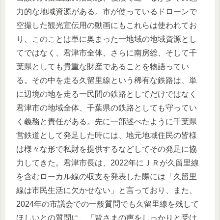
力的な地域資源がある。市が使っているドローンで
空撮した観光宣伝用の動画にもこれらは使われてお
り、このことは単に奥まった一地域の地域資源とし
てではなく、君津市全体、さらに南房総、そして千
葉県としても貴重な財産であることを物語ってい
る。その中を走る久留里線という稀有な鉄路は、単
に辺境の地を走る一民間の鉄路としてだけではなく
君津市の地域全体、千葉県の鉄路としても守ってい
く義務と責任がある。先に一部述べたように千葉県
営鉄道として発足した時には、地元地域住民の皆様
は様々な形で私財を提供するなどしてその発足に協
力してきた。君津市長は、2022年にＪＲが久留里線
を含むローカル線の収支を発表した際には「久留里
線は市民生活に欠かせない」と言っており、また、
2024年の市議会での一般質問でも久留里線を残して
ほしいとの質問に、「皆さまの声をしっかりと受け