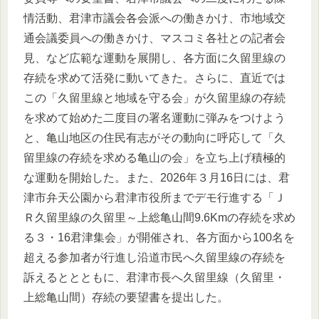
情活動、君津市議会各会派への働きかけ、市地域交
通会議委員への働きかけ、マスコミ各社との記者会
見、など広範な運動を展開し、各方面に久留里線の
存続を求めて活発に動いてきた。さらに、直近では
この「久留里線と地域を守る会」が久留里線の存続
を求めて始めた二度目の署名運動に弾みをつけよう
と、亀山地区の住民有志がその動向に呼応して「久
留里線の存続を求める亀山の会」を立ち上げ積極的
な運動を開始した。また、2026年３月16日には、君
津市弁天公園から君津市役所までデモ行進する「Ｊ
Ｒ久留里線の久留里～上総亀山間9.6Kmの存続を求め
る３・16君津集会」が開催され、各方面から100名を
超える参加者が行進し沿道市民へ久留里線の存続を
訴えるととともに、君津市長へ久留里線（久留里・
上総亀山間）存続の要望書を提出した。