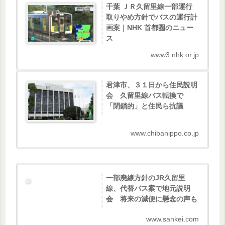
千葉 ＪＲ久留里線一部運行
取りやめ方針でバスの運行計
画案｜NHK 首都圏のニュー
ス
www3.nhk.or.jp
君津市、３１日から住民説明
会 久留里線バス転換で
「閉鎖的」と住民ら抗議
www.chibanippo.co.jp
一部廃線方針のJR久留里
線、代替バス案で地元説明
会 将来の減便に懸念の声も
www.sankei.com