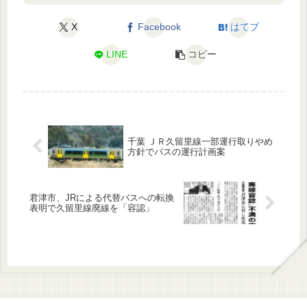
X
Facebook
はてブ
LINE
コピー
千葉 ＪＲ久留里線一部運行取りやめ
方針でバスの運行計画案
君津市、JRによる代替バスへの転換
表明で久留里線廃線を「容認」