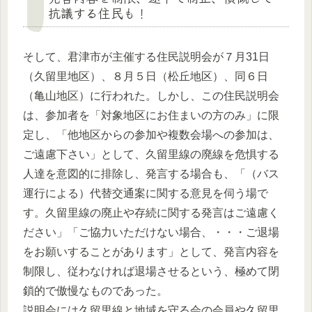
抗議する住民も！
そして、君津市が主催する住民説明会が７月31日
（久留里地区）、８月５日（松丘地区）、同６日
（亀山地区）に行われた。しかし、この住民説明会
は、参加者を「対象地区にお住まいの方のみ」に限
定し、「他地区からの参加や複数会場への参加は、
ご遠慮下さい」として、久留里線の廃線を危惧する
人達を意図的に排除し、発言する場合も、「（バス
運行による）代替交通案に関する意見を伺う場で
す。久留里線の廃止や存続に関する発言はご遠慮く
ださい」「ご協力いただけない場合、・・・ご退場
をお願いすることがあります」として、発言内容を
制限し、従わなければ退場させるという、極めて閉
鎖的で傲慢なものであった。
説明会には久留里線と地域を守る会の会員や久留里