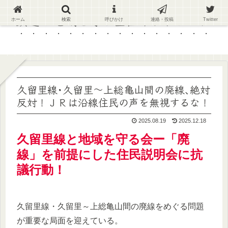
鉄道と地域を守る全国ネットワーク
ホーム
検索
呼びかけ
連絡・投稿
Twitter
久留里線･久留里～上総亀山間の廃線､絶対
反対！ＪＲは沿線住民の声を無視するな！
2025.08.19
2025.12.18
久留里線と地域を守る会ー「廃
線」を前提にした住民説明会に抗
議行動！
久留里線・久留里～上総亀山間の廃線をめぐる問題
が重要な局面を迎えている。