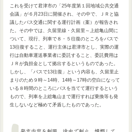
これを受けて君津市の「25年度第１回地域公共交通
会議」が６月23日に開催され、その中で、ＪＲと協
議したバス交通に関する運行計画（案）が報告され
た。その中では、久留里線・久留里～上総亀山間に
ついて、現行、列車で８・５往復のところをバスで
13往復すること、運行主体は君津市とし、実際の運
行は自動車運送事業者に委託すること、委託費用は
ＪＲが負担金として拠出するというものであった。
しかし、「バスで13往復」という内容も、久留里止
まりのため９時～14時、14時～17時の空白になって
いる８時間のところにバスを当てて運行するという
もので、列車を上総亀山まで運行すれば乗換等も発
生しないなど極めて矛盾したものであった。
発言内容を制限、途中で制止、憤慨して