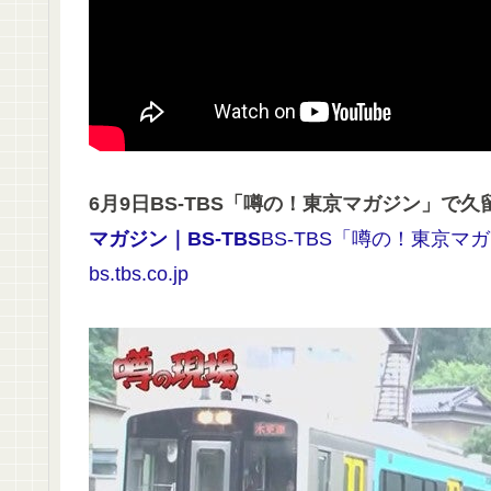
6月9日BS-TBS「噂の！東京マガジン」で
マガジン｜BS-TBS
BS-TBS「噂の！東京
bs.tbs.co.jp