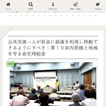
鉄道と地域を守る全国ネットワーク
ホーム
検索
呼びかけ
連絡・投稿
Twitter
公共交通ー人が自由に鉄道を利用し移動で
きるようにすべき！第１０回内房線と地域
を守る会定時総会
投稿