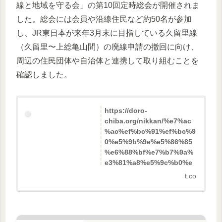
線と地域を守る会」の第10回定時総会が開催されま
した。総会には会員や沿線住民など約50名が参加
し、JR東日本が来年3月末に目指している久留里線
（久留里〜上総亀山間）の廃線申請の撤回に向け、
周辺の住民団体や自治体と連携して取り組むことを
確認しました。
https://doro-
chiba.org/nikkan/%e7%ac
%ac%ef%bc%91%ef%bc%9
0%e5%9b%9e%e5%86%85
%e6%88%bf%e7%b7%9a%
e3%81%a8%e5%9c%b0%e
5%9f%9f%e3%82%92%e5%
t.co
ae%88%e3%82%8b%e4%b
c%9a%e5%ae%9a%e6%99
%82%e7%b7%8f%e4%bc%
9a/