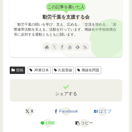
この記事を書いた人
動労千葉を支援する会
「動労千葉の闘いを学び、支え、広める」「交流を深める」「国
際連帯活動を支える」活動を行っています。廃線化や学校統廃合
等に反対する運動ともともに闘います。
投稿
JR東日本
久留里線
廃線化問題
シェアする
X
Facebook
はてブ
LINE
コピー