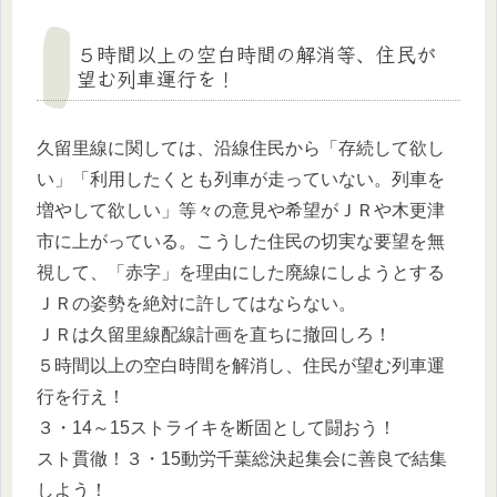
５時間以上の空白時間の解消等、住民が
望む列車運行を！
久留里線に関しては、沿線住民から「存続して欲し
い」「利用したくとも列車が走っていない。列車を
増やして欲しい」等々の意見や希望がＪＲや木更津
市に上がっている。こうした住民の切実な要望を無
視して、「赤字」を理由にした廃線にしようとする
ＪＲの姿勢を絶対に許してはならない。
ＪＲは久留里線配線計画を直ちに撤回しろ！
５時間以上の空白時間を解消し、住民が望む列車運
行を行え！
３・14～15ストライキを断固として闘おう！
スト貫徹！３・15動労千葉総決起集会に善良で結集
しよう！