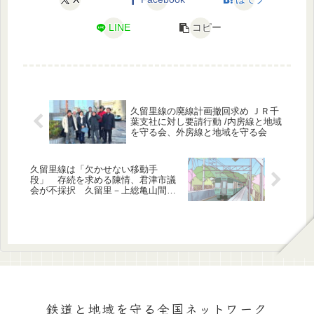
LINE
コピー
久留里線の廃線計画撤回求め ＪＲ千
葉支社に対し要請行動 /内房線と地域
を守る会、外房線と地域を守る会
久留里線は「欠かせない移動手
段」 存続を求める陳情、君津市議
会が不採択 久留里－上総亀山間の
廃線方針
鉄道と地域を守る全国ネットワーク