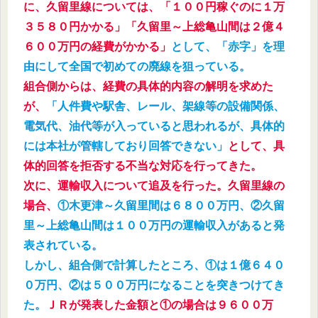
に、久留里線については、「１００円稼ぐのに１万
３５８０円かかる」「久留里～上総亀山間は２億４
６００万円の経費がかかる」
として、「赤字」を理
由にして全国で初めての廃線を狙っている。
組合側からは、経費の具体的内容の解明を求めた
が、
「人件費や駅舎、レール、架線等の設備関係、
電気代、油代等が入っていると思われるが、具体的
には本社が管轄しており回答できない」
として、具
体的回答を拒否する不当な対応を行ってきた。
次に、運輸収入について追及を行った。久留里線の
場合、
①木更津～久留里間は６８００万円、②久留
里～上総亀山間は１００万円の運輸収入があると発
表されている。
しかし、組合側で計算したところ、①は１億６４０
０万円、②は５００万円になることを突きつけてき
た。
ＪＲが発表した金額と①の場合は９６００万