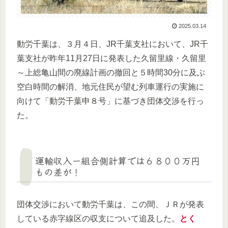
2025.03.14
動労千葉は、３月４日、JR千葉支社において、JR千
葉支社が昨年11月27日に発表した久留里線・久留里
～上総亀山間の廃線計画の撤回と５時間30分に及ぶ
空白時間の解消、地元住民が望む列車運行の実施に
向けて「動労千葉申８号」に基づき団体交渉を行っ
た。
運輸収入ー組合側計算では６８００万円
もの差が！
団体交渉において動労千葉は、この間、ＪＲが発表
している赤字線区の収支について追及した。
とく