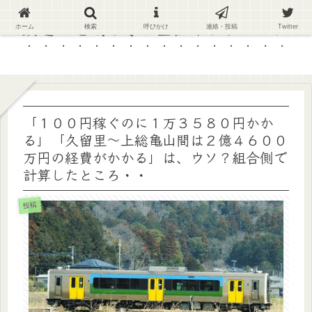
鉄道と地域を守る全国ネットワーク
ホーム
検索
呼びかけ
連絡・投稿
Twitter
「１００円稼ぐのに１万３５８０円かか
る」「久留里～上総亀山間は２億４６００
万円の経費がかかる」は、ウソ？組合側で
計算したところ・・
投稿